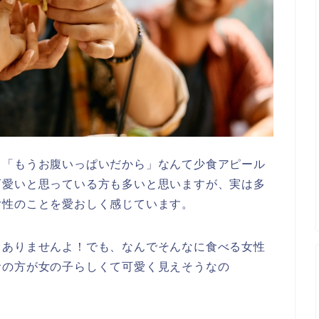
と「もうお腹いっぱいだから」なんて少食アピール
可愛いと思っている方も多いと思いますが、実は多
女性のことを愛おしく感じています。
てありませんよ！でも、なんでそんなに食べる女性
食の方が女の子らしくて可愛く見えそうなの