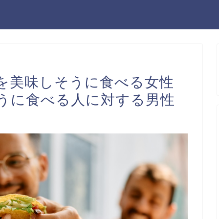
を美味しそうに食べる女性
うに食べる人に対する男性