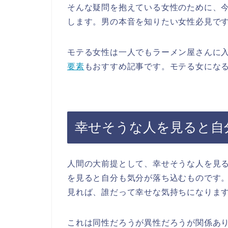
そんな疑問を抱えている女性のために、
します。男の本音を知りたい女性必見で
モテる女性は一人でもラーメン屋さんに
要素
もおすすめ記事です。モテる女にな
幸せそうな人を見ると自
人間の大前提として、幸せそうな人を見
を見ると自分も気分が落ち込むものです
見れば、誰だって幸せな気持ちになりま
これは同性だろうが異性だろうが関係あ